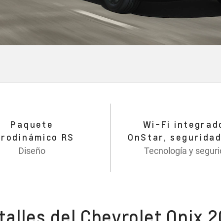
Paquete
Wi-Fi integrad
erodinámico RS
OnStar, segurida
Diseño
Tecnología y segur
alles del Chevrolet Onix 2