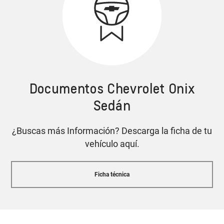
Alerta de punto ciego
Cotiza tu Onix Sedán
Documentos Chevrolet Onix
Tecnología OnStar
Sedán
con asistencia 24/7
¿Buscas más Información? Descarga la ficha de tu
Asistente de parqueo semi-automático
Cotiza tu Onix Sedán
vehículo aquí.
Características y equipamiento pueden variar según
Ficha técnica
la versión.