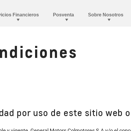
ondiciones
dad por uso de este sitio web 
able y vigente, General Motors Colmotores S.A y/o el con